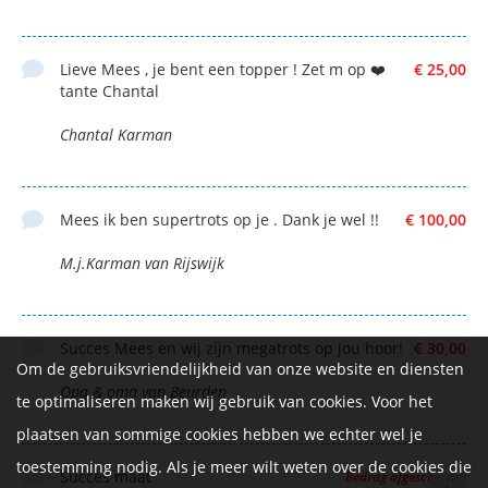
Lieve Mees , je bent een topper ! Zet m op ❤️
€ 25,00
tante Chantal
Chantal Karman
Mees ik ben supertrots op je . Dank je wel !!
€ 100,00
M.j.Karman van Rijswijk
Succes Mees en wij zijn megatrots op jou hoor!
€ 30,00
Om de gebruiksvriendelijkheid van onze website en diensten
Opa & oma van Beurden
te optimaliseren maken wij gebruik van cookies. Voor het
plaatsen van sommige cookies hebben we echter wel je
toestemming nodig. Als je meer wilt weten over de cookies die
Succes maat
Bedrag afgeschermd