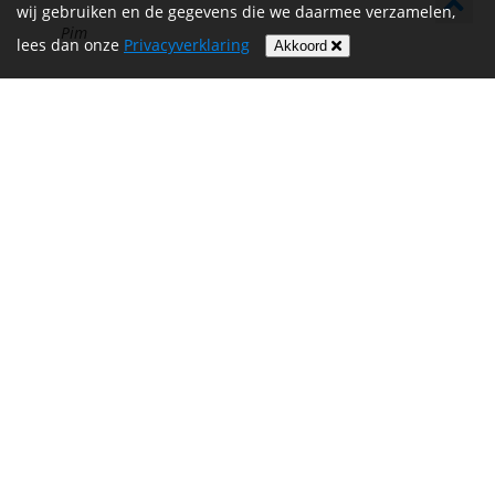
wij gebruiken en de gegevens die we daarmee verzamelen,
Pim
lees dan onze
Privacyverklaring
Akkoord
Lieve schat, super goed van jou. We zijn nu al
€ 50,00
apetrots. Je kunt het! Dikke knuffel, papa en mama
Paul & Tessa
Eerste eigen donatie
€ 10,00
De Vrijthof-Vrijthof Bike Challenge wordt mede mogelijk
gemaakt door