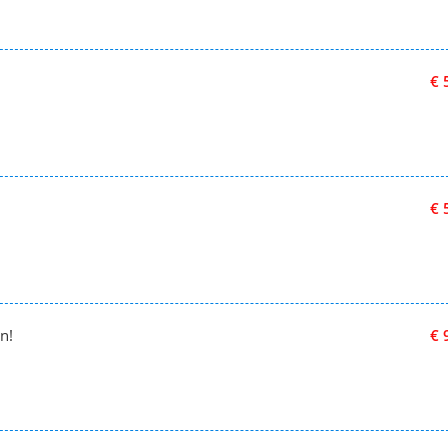
€ 
€ 
n!
€ 