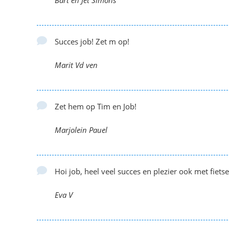
Bart en Jet Simons
Succes job! Zet m op!
Marit Vd ven
Zet hem op Tim en Job!
Marjolein Pauel
Hoi job, heel veel succes en plezier ook met fietse
Eva V