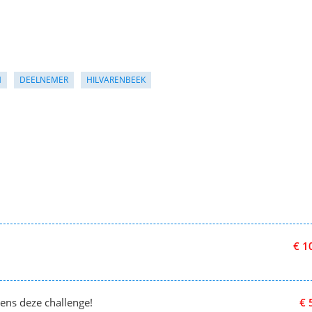
M
DEELNEMER
HILVARENBEEK
€ 1
dens deze challenge!
€ 