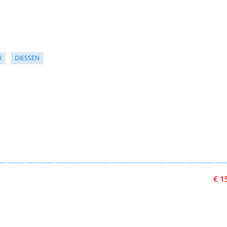
R
DIESSEN
€ 1