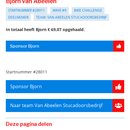
Bjorn van Abeelen
STARTNUMMER
#28011
WAVE
#9
BIKE CHALLENGE
DEELNEMER
TEAM: VAN ABEELEN STUCADOORSBEDRIJF
In totaal heeft Bjorn € 69,07 opgehaald.
Sponsor Bjorn
Startnummer
#28011
Sponsor Bjorn
Naar team Van Abeelen Stucadoorsbedrijf
Deze pagina delen