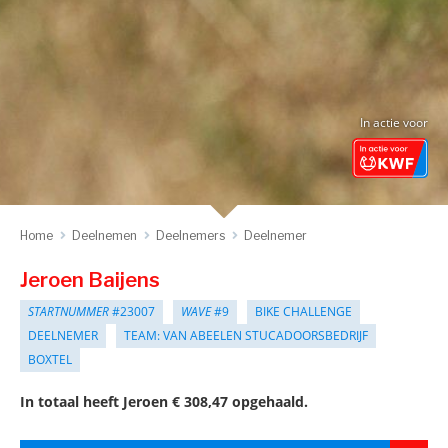
In actie voor
Home
Deelnemen
Deelnemers
Deelnemer
Jeroen Baijens
STARTNUMMER
#23007
WAVE
#9
BIKE CHALLENGE
DEELNEMER
TEAM: VAN ABEELEN STUCADOORSBEDRIJF
BOXTEL
In totaal heeft Jeroen € 308,47 opgehaald.