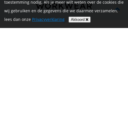
toestemming nodig. Als je meer wilt weten over de cookies die
wij gebruiken en de gegevens die we daarmee verzamelen,
lees dan onze
Privacyverklaring
Akkoord
HOME
INFORMATIE
NIEUWS
CONTACT
MIJN ACCOUNT
PRIVACYVERKLARING
ALGEMENE
VOORWAARDEN EN HET
REGLEMENT
Volg ons op
Betalen