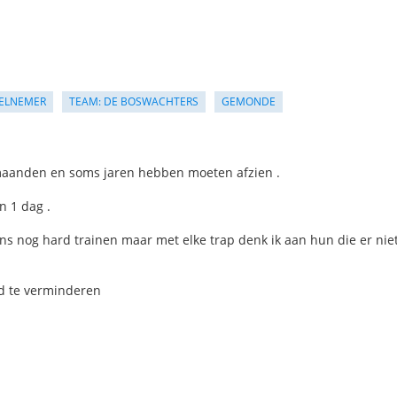
ELNEMER
TEAM: DE BOSWACHTERS
GEMONDE
e maanden en soms jaren hebben moeten afzien .
n 1 dag .
 ons nog hard trainen maar met elke trap denk ik aan hun die er nie
ed te verminderen