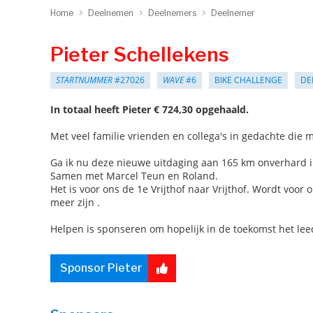
Home
Deelnemen
Deelnemers
Deelnemer
Pieter Schellekens
STARTNUMMER
#27026
WAVE
#6
BIKE CHALLENGE
DE
In totaal heeft Pieter € 724,30 opgehaald.
Met veel familie vrienden en collega's in gedachte di
Ga ik nu deze nieuwe uitdaging aan 165 km onverhard i
Samen met Marcel Teun en Roland.
Het is voor ons de 1e Vrijthof naar Vrijthof. Wordt voor
meer zijn .
Helpen is sponseren om hopelijk in de toekomst het le
Sponsor Pieter