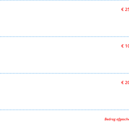
€ 2
€ 1
€ 2
Bedrag afgesc