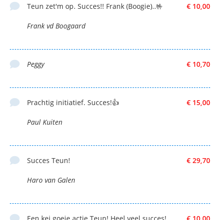
Teun zet'm op. Succes!! Frank (Boogie)..🤟
€ 10,00
Frank vd Boogaard
Peggy
€ 10,70
Prachtig initiatief. Succes!👍
€ 15,00
Paul Kuiten
Succes Teun!
€ 29,70
Haro van Galen
Een kei goeie actie Teun! Heel veel succes!
€ 10,00