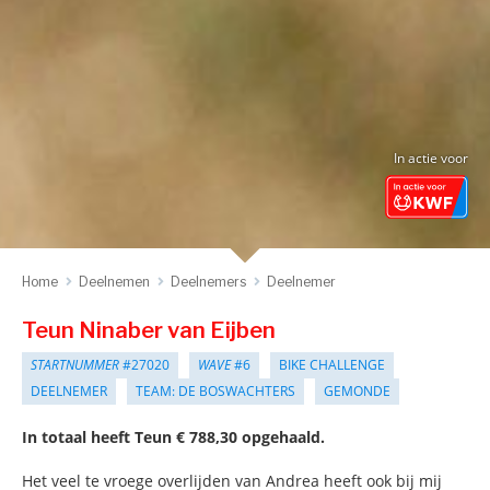
In actie voor
Home
Deelnemen
Deelnemers
Deelnemer
Teun Ninaber van Eijben
STARTNUMMER
#27020
WAVE
#6
BIKE CHALLENGE
DEELNEMER
TEAM: DE BOSWACHTERS
GEMONDE
In totaal heeft Teun € 788,30 opgehaald.
Het veel te vroege overlijden van Andrea heeft ook bij mij