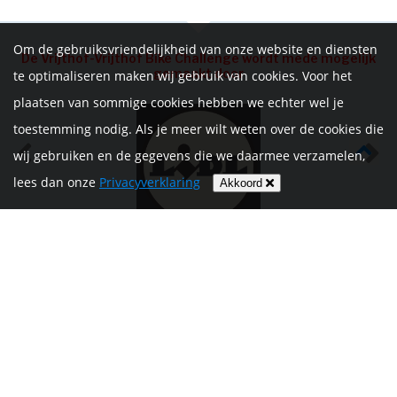
Om de gebruiksvriendelijkheid van onze website en diensten
De Vrijthof-Vrijthof Bike Challenge wordt mede mogelijk
gemaakt door
te optimaliseren maken wij gebruik van cookies. Voor het
plaatsen van sommige cookies hebben we echter wel je
toestemming nodig. Als je meer wilt weten over de cookies die
wij gebruiken en de gegevens die we daarmee verzamelen,
lees dan onze
Privacyverklaring
Akkoord
HOME
INFORMATIE
NIEUWS
CONTACT
MIJN ACCOUNT