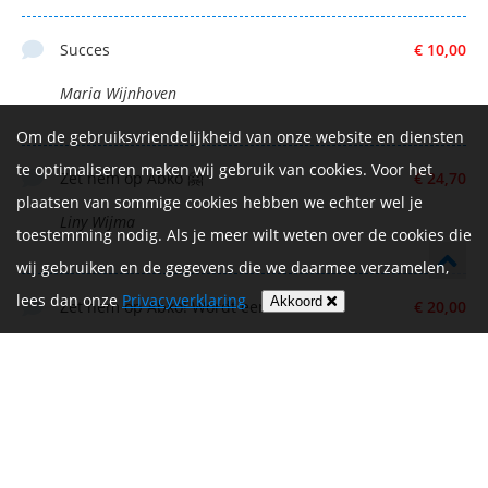
Succes
€ 10,00
Maria Wijnhoven
Om de gebruiksvriendelijkheid van onze website en diensten
te optimaliseren maken wij gebruik van cookies. Voor het
Zet hem op Abko 🤗
€ 24,70
plaatsen van sommige cookies hebben we echter wel je
Liny Wijma
toestemming nodig. Als je meer wilt weten over de cookies die
wij gebruiken en de gegevens die we daarmee verzamelen,
lees dan onze
Privacyverklaring
Akkoord
Zet hem op Abko! Wordt een mooie rit.
€ 20,00
Jelle
Goed doel. Succes Abko!
€ 10,00
René