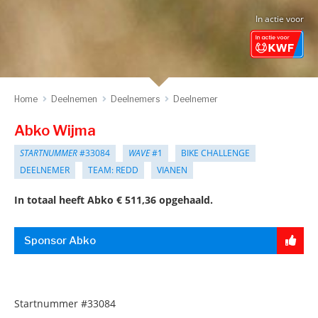
In actie voor
Home
Deelnemen
Deelnemers
Deelnemer
Abko Wijma
STARTNUMMER
#33084
WAVE
#1
BIKE CHALLENGE
DEELNEMER
TEAM: REDD
VIANEN
In totaal heeft Abko € 511,36 opgehaald.
Sponsor Abko
Startnummer
#33084