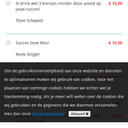
Ik drink wel 3 biertjes minder deze avond op
€ 10,00
jouw succes!
Thom Schepens
Succes lieve Mos!
€ 10,00
Romy Steijger
Om de gebruiksvriendelijkheid van onze website en diensten
Succes Michelle, ik zie je aan de start
Bedrag afgeschermd
te optimaliseren maken wij gebruik van cookies. Voor het
in Maastricht!
plaatsen van sommige cookies hebben we echter wel je
Diny Pouwelse
toestemming nodig. Als je meer wilt weten over de cookies die
wij gebruiken en de gegevens die we daarmee verzamelen,
lees dan onze
Privacyverklaring
Akkoord
Wij zijn nu al heel erg trots op jou! Heel veel
€ 20,00
succes, topper!