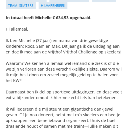
TEAM: SKATERS
HILVARENBEEK
In totaal heeft Michelle € 634,53 opgehaald.
Hi allemaal,
Ik ben Michelle (37 jaar) en mama van drie geweldige
kinderen: Roos, Sam en Max. Dit jaar ga ik de uitdaging aan
en doe ik mee aan de Vrijthof Vrijthof Challenge op skeelers!
Waarom? We kennen allemaal wel iemand die ziek is of die
we zijn verloren aan deze verschrikkelijke ziekte. Daarom wil
ik mijn best doen om zoveel mogelijk geld op te halen voor
het KWF.
Daarnaast ben ik dol op sportieve uitdagingen, en deze voelt
extra bijzonder omdat ik hiermee écht iets kan betekenen.
Ik wil iedereen die mij steunt een gigantische dankjewel
geven. Of je nou doneert, helpt met m’n skeelers een beetje
opknappen, een benefietavond organiseert, thuis de boel
draaiende houdt of samen met me traint—jullie maken dit