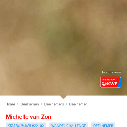
In actie voor
Home
Deelnemen
Deelnemers
Deelnemer
Michelle van Zon
STARTNUMMER
#22102
WANDEL CHALLENGE
DEELNEMER