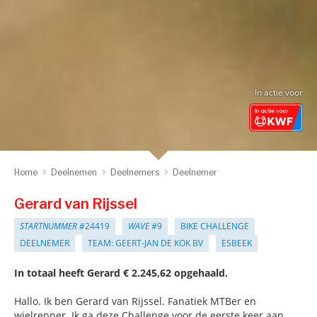
In actie voor
Home
Deelnemen
Deelnemers
Deelnemer
Gerard van Rijssel
STARTNUMMER
#24419
WAVE
#9
BIKE CHALLENGE
DEELNEMER
TEAM: GEERT-JAN DE KOK BV
ESBEEK
In totaal heeft Gerard € 2.245,62 opgehaald.
Hallo. Ik ben Gerard van Rijssel. Fanatiek MTBer en
wielrenner. Ik ga deze Challenge voor de eerste keer aan ,