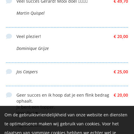
Veel succes Gerard! Mooi doel 👍🏻👍🏻
€ 49,70
Martin Quispel
Veel plezier!
€ 20,00
Dominique Grijze
Jos Caspers
€ 25,00
Geer succes en ik hoop dat je een flink bedrag
€ 20,00
ophaalt.
Je bent een topper.
Voor Piet ♥️
Om de gebruiksvriendelijkheid van onze website en diensten
te optimaliseren maken wij gebruik van cookies. Voor het
Ingrid Schenk
plaatsen van sommige cookies hebben we echter wel je