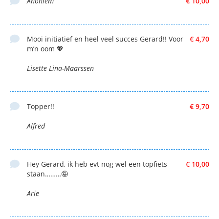
Anoniem
€ 10,00
Mooi initiatief en heel veel succes Gerard!! Voor
€ 4,70
m’n oom 💖
Lisette Lina-Maarssen
Topper!!
€ 9,70
Alfred
Hey Gerard, ik heb evt nog wel een topfiets
€ 10,00
staan………🤪
Arie