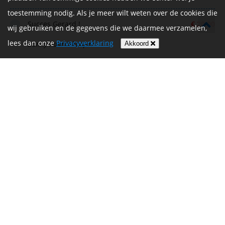
toestemming nodig. Als je meer wilt weten over de cookies die
Succes Gerard !
€ 20,00
wij gebruiken en de gegevens die we daarmee verzamelen,
lees dan onze
Privacyverklaring
Danny Paardekooper
Akkoord
Amber
€ 20,00
Veel succes Gerard!
€ 10,00
Nelleke
Hoi Gerard! Goeie zaak!😉👍! Succes
Bedrag afgeschermd
aan alle deelnemers!
Peter Bemelman