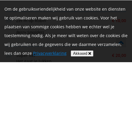
Om de gebruiksvriendelijkheid van onze website en diensten
te optimaliseren maken wij gebruik van cookies. Voor het
Zet m op Robin
€ 10,00
plaatsen van sommige cookies hebben we echter wel je
Berry Smolders
toestemming nodig. Als je meer wilt weten over de cookies die
wij gebruiken en de gegevens die we daarmee verzamelen,
lees dan onze
Privacyverklaring
Akkoord
Super lief
€ 20,00
Het gaat je lukken.
XXX opa en oma Prince
GAM Prince
Super Robin! Heel veel succes! En je weet het
€ 10,00
hè: gas erop! 🔥💪🏼 🚵‍♀️
Bob Smolders