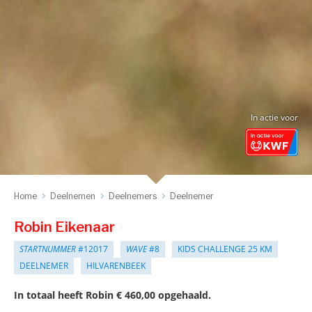
In actie voor
Home
Deelnemen
Deelnemers
Deelnemer
Robin Eikenaar
STARTNUMMER
#12017
WAVE
#8
KIDS CHALLENGE 25 KM
DEELNEMER
HILVARENBEEK
In totaal heeft Robin € 460,00 opgehaald.