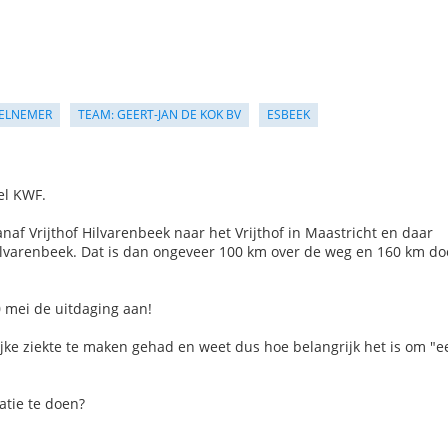
ELNEMER
TEAM: GEERT-JAN DE KOK BV
ESBEEK
el KWF.
anaf Vrijthof Hilvarenbeek naar het Vrijthof in Maastricht en daar
 Hilvarenbeek. Dat is dan ongeveer 100 km over de weg en 160 km do
0 mei de uitdaging aan!
jke ziekte te maken gehad en weet dus hoe belangrijk het is om "e
atie te doen?