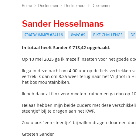
Home
Deelnemen
Deelnemers
Deelnemer
Sander Hesselmans
STARTNUMMER
#24116
WAVE
#9
BIKE CHALLENGE
DE
In totaal heeft Sander € 713,42 opgehaald.
Op 10 mei 2025 ga ik mezelf inzetten voor het goede do
Ik ga in deze nacht om 4.00 uur op de fiets vertrekken v
vertrek ik dan om 8.35 weer terug naar het Vrijthof in
het bos mountainbiken.
Ik heb daar al flink voor moeten trainen en ga dan op 1
Helaas hebben mijn beide ouders met deze verschikkeli
steentje" bij te dragen aan het KWF.
Zou u ook "een steentje" bij willen dragen door een don
Groeten Sander