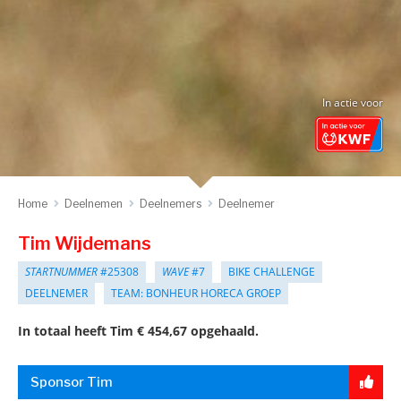
In actie voor
Home
Deelnemen
Deelnemers
Deelnemer
Tim Wijdemans
STARTNUMMER
#25308
WAVE
#7
BIKE CHALLENGE
DEELNEMER
TEAM: BONHEUR HORECA GROEP
In totaal heeft Tim € 454,67 opgehaald.
Sponsor Tim