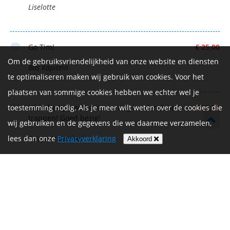
Liselotte
Go Tim!
€ 25,00
Om de gebruiksvriendelijkheid van onze website en diensten
Bas Kapitein
te optimaliseren maken wij gebruik van cookies. Voor het
plaatsen van sommige cookies hebben we echter wel je
Klein beetje motivatie om nog harder door te
€ 25,00
toestemming nodig. Als je meer wilt weten over de cookies die
trappen! Goed bezig!
wij gebruiken en de gegevens die we daarmee verzamelen,
Fairytale Festival
lees dan onze
Privacyverklaring
Akkoord
Zet hem op Tijdemans!
€ 20,00
Joris