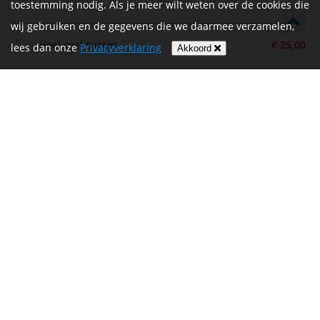
toestemming nodig. Als je meer wilt weten over de cookies die
wij gebruiken en de gegevens die we daarmee verzamelen,
Heel veel succes
€ 25,00
lees dan onze
Privacyverklaring
Akkoord
Betty Werner
De Vrijthof-Vrijthof Bike Challenge wordt mede mogelijk
gemaakt door