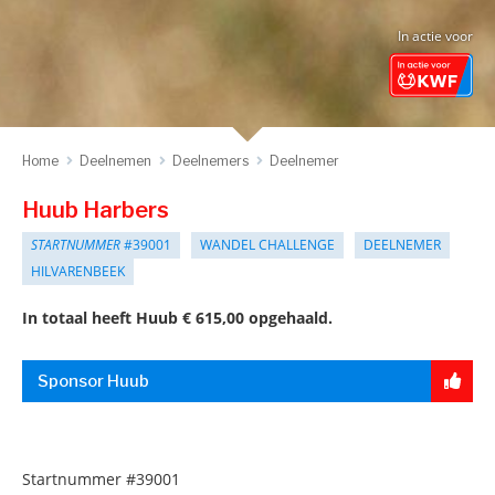
In actie voor
Home
Deelnemen
Deelnemers
Deelnemer
Huub Harbers
STARTNUMMER
#39001
WANDEL CHALLENGE
DEELNEMER
HILVARENBEEK
In totaal heeft Huub € 615,00 opgehaald.
Sponsor Huub
Startnummer
#39001