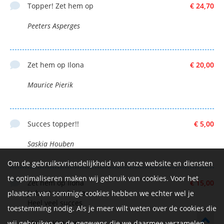
Topper! Zet hem op
€ 24,70
Peeters Asperges
Zet hem op Ilona
€ 20,00
Maurice Pierik
Succes topper!!
€ 5,00
Saskia Houben
Om de gebruiksvriendelijkheid van onze website en diensten
te optimaliseren maken wij gebruik van cookies. Voor het
Zet hem op Ilona
€ 15,00
Je bent een kanjer
plaatsen van sommige cookies hebben we echter wel je
Heel veel succes
toestemming nodig. Als je meer wilt weten over de cookies die
Marion Van Aart
wij gebruiken en de gegevens die we daarmee verzamelen,