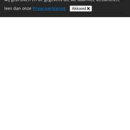
lees dan onze
Privacyverklaring
Akkoord
Heel veel succes Ilona. Je bent een kanjer.
€ 15,00
Berry & Lian
Veel succes en plezier!
€ 15,00
Guus en Fia Opstals
Heel heel veel succes lieve Ilona
€ 15,00
Nannie Gommans
Heel veel succes!
€ 14,70