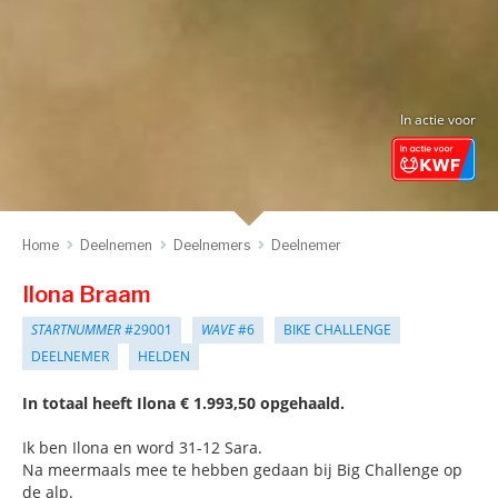
In actie voor
Home
Deelnemen
Deelnemers
Deelnemer
Ilona Braam
STARTNUMMER
#29001
WAVE
#6
BIKE CHALLENGE
DEELNEMER
HELDEN
In totaal heeft Ilona € 1.993,50 opgehaald.
Ik ben Ilona en word 31-12 Sara.
Na meermaals mee te hebben gedaan bij Big Challenge op
de alp.