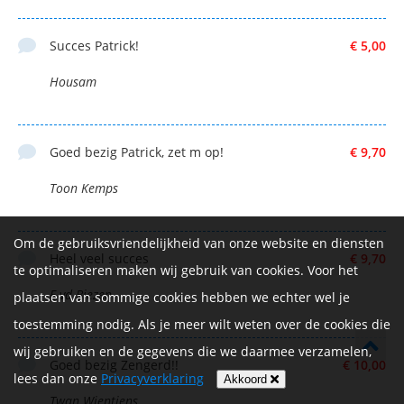
Succes Patrick!
€ 5,00
Housam
Goed bezig Patrick, zet m op!
€ 9,70
Toon Kemps
Om de gebruiksvriendelijkheid van onze website en diensten
Heel veel succes
€ 9,70
te optimaliseren maken wij gebruik van cookies. Voor het
E vd Biezen
plaatsen van sommige cookies hebben we echter wel je
toestemming nodig. Als je meer wilt weten over de cookies die
wij gebruiken en de gegevens die we daarmee verzamelen,
Goed bezig Zengerd!!
€ 10,00
lees dan onze
Privacyverklaring
Akkoord
Twan Wientjens