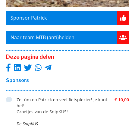
Sponsor Patrick
Naar team MTB (anti)helden
Deze pagina delen
Sponsors
Zet ûm op Patrick en veel fietsplezier! Je kunt
€ 10,00
het!
Groetjes van de SnipKUS!
De SnipKUS