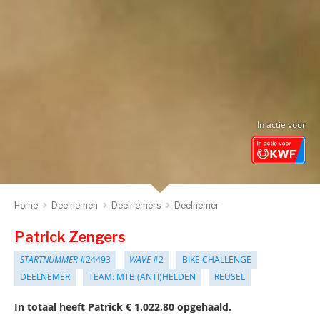
In actie voor
Home
Deelnemen
Deelnemers
Deelnemer
Patrick Zengers
STARTNUMMER
#24493
WAVE
#2
BIKE CHALLENGE
DEELNEMER
TEAM: MTB (ANTI)HELDEN
REUSEL
In totaal heeft Patrick € 1.022,80 opgehaald.