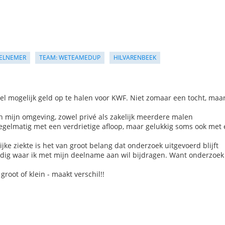
ELNEMER
TEAM: WETEAMEDUP
HILVARENBEEK
el mogelijk geld op te halen voor KWF. Niet zomaar een tocht, maa
 in mijn omgeving, zowel privé als zakelijk meerdere malen
regelmatig met een verdrietige afloop, maar gelukkig soms ook met
e ziekte is het van groot belang dat onderzoek uitgevoerd blijft
 nodig waar ik met mijn deelname aan wil bijdragen. Want onderzoek
oot of klein - maakt verschil!!