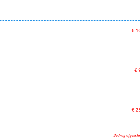
€ 1
€ 
€ 2
Bedrag afgesc