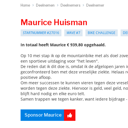
Home
Deelnemen
Deelnemers
Deelnemer
Maurice Huisman
STARTNUMMER
#27016
WAVE
#7
BIKE CHALLENGE
DE
In totaal heeft Maurice € 939,80 opgehaald.
Op 10 mei stap ik op de mountainbike met als doel zove
een sportieve uitdaging voor "het leven".
De reden dat ik dit doe is, omdat ik de afgelopen jaren
geconfronteerd ben met deze vreselijke ziekte. Helaas 
positieve afloop.
Om meer successen te kunnen vieren tegen deze vreselijk
worden tegen deze ziekte. Hiervoor is geld, veel geld,
blijft hard nodig en elke euro telt.
Samen trappen we tegen kanker, want iedere bijdrage - gr
Sponsor Maurice