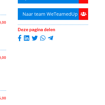
Naar team WeTeamedUp
0,00
Deze pagina delen
0,00
5,00