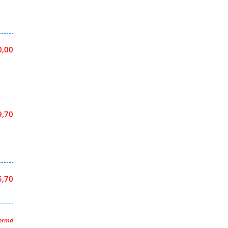
0,00
9,70
5,70
hermd