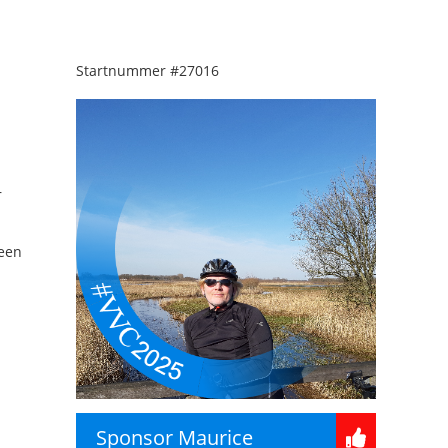
Startnummer
#27016
r
 een
Sponsor Maurice