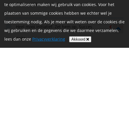
Felix en Wilma van Aanholt
te optimaliseren maken wij gebruik van cookies. Voor het
plaatsen van sommige cookies hebben we echter wel je
toestemming nodig. Als je meer wilt weten over de cookies die
Heel mooi initiatief. Zet hem op. Succes
€ 15,00
wij gebruiken en de gegevens die we daarmee verzamelen,
Anita
lees dan onze
Privacyverklaring
Akkoord
Renee Lebbink
€ 4,70
You can do it!!!
€ 9,70
Lara
Mathijs
€ 25,00