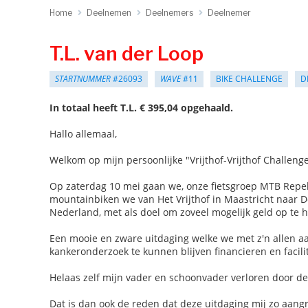
Home
Deelnemen
Deelnemers
Deelnemer
T.L. van der Loop
STARTNUMMER
#26093
WAVE
#11
BIKE CHALLENGE
D
In totaal heeft T.L. € 395,04 opgehaald.
Hallo allemaal,
Welkom op mijn persoonlijke "Vrijthof-Vrijthof Challeng
Op zaterdag 10 mei gaan we, onze fietsgroep MTB Repel
mountainbiken we van Het Vrijthof in Maastricht naar De
Nederland, met als doel om zoveel mogelijk geld op te 
Een mooie en zware uitdaging welke we met z'n allen aa
kankeronderzoek te kunnen blijven financieren en facili
Helaas zelf mijn vader en schoonvader verloren door deze
Dat is dan ook de reden dat deze uitdaging mij zo aang