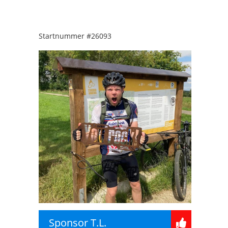
Startnummer
#26093
Sponsor T.L.