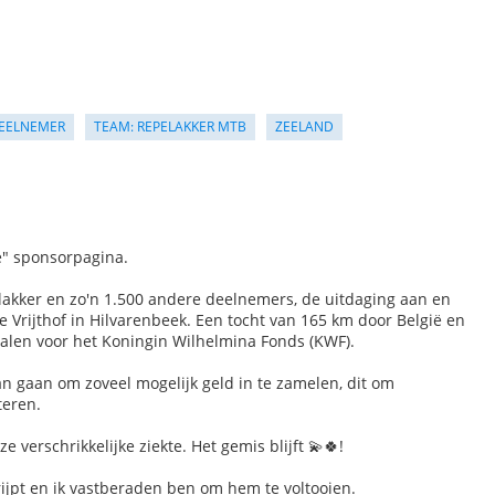
EELNEMER
TEAM: REPELAKKER MTB
ZEELAND
e" sponsorpagina.
akker en zo'n 1.500 andere deelnemers, de uitdaging aan en
 Vrijthof in Hilvarenbeek. Een tocht van 165 km door België en
halen voor het Koningin Wilhelmina Fonds (KWF).
n gaan om zoveel mogelijk geld in te zamelen, dit om
teren.
 verschrikkelijke ziekte. Het gemis blijft 💫🍀!
rijpt en ik vastberaden ben om hem te voltooien.