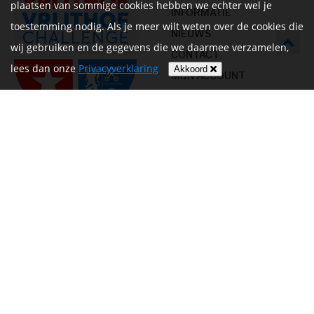
plaatsen van sommige cookies hebben we echter wel je
INFORMATIE
toestemming nodig. Als je meer wilt weten over de cookies die
NIEUWS
wij gebruiken en de gegevens die we daarmee verzamelen,
CONTACT
lees dan onze
Privacyverklaring
Akkoord
MIJN ACCOUNT
PRIVACYVERKLARING
ALGEMENE
VOORWAARDEN EN HET
REGLEMENT
Volg ons op
Betalen
Website door