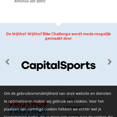
Antonius van Baest
De Vrijthof-Vrijthof Bike Challenge wordt mede mogelijk
gemaakt door
Om de gebruiksvriendelijkheid van onze website en diensten
HOME
te optimaliseren maken wij gebruik van cookies. Voor het
INFORMATIE
plaatsen van sommige cookies hebben we echter wel je
NIEUWS
toestemming nodig. Als je meer wilt weten over de cookies die