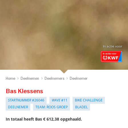
In actie voor
Home
Deelnemen
Deelnemers
Deelnemer
Bas Klessens
STARTNUMMER
#26046
WAVE
#11
BIKE CHALLENGE
DEELNEMER
TEAM: ROOS GROEP
BLADEL
In totaal heeft Bas € 612,38 opgehaald.