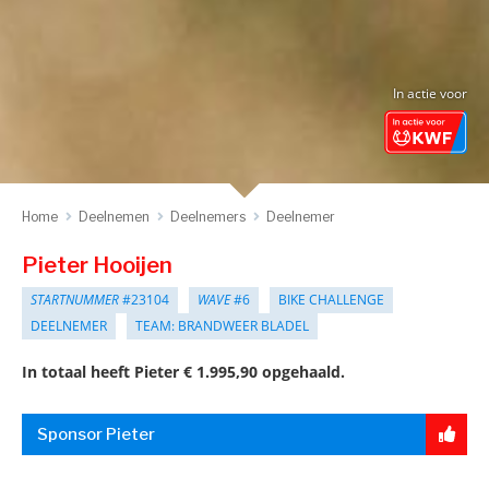
In actie voor
Home
Deelnemen
Deelnemers
Deelnemer
Pieter Hooijen
STARTNUMMER
#23104
WAVE
#6
BIKE CHALLENGE
DEELNEMER
TEAM: BRANDWEER BLADEL
In totaal heeft Pieter € 1.995,90 opgehaald.
Sponsor Pieter