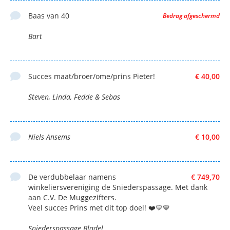
Baas van 40
Bedrag afgeschermd
Bart
Succes maat/broer/ome/prins Pieter!
€ 40,00
Steven, Linda, Fedde & Sebas
Niels Ansems
€ 10,00
De verdubbelaar namens
€ 749,70
winkeliersvereniging de Sniederspassage. Met dank
aan C.V. De Muggezifters.
Veel succes Prins met dit top doel! ❤️💛💙
Sniederspassage Bladel