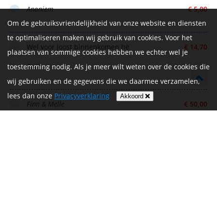
Anoniem
€ 5,00
Om de gebruiksvriendelijkheid van onze website en diensten
te optimaliseren maken wij gebruik van cookies. Voor het
Wel voor Joost binnenkomen hè
€ 14,70
plaatsen van sommige cookies hebben we echter wel je
Roel
toestemming nodig. Als je meer wilt weten over de cookies die
wij gebruiken en de gegevens die we daarmee verzamelen,
lees dan onze
Privacyverklaring
Akkoord
Finn & Melle
€ 50,00
Succes kerel! Mooi doel!
€ 15,00
Rowin Louwers
Zet m op Pieter! Mooi doel en een mooie tocht.
€ 50,00
Succes met de voorbereiding