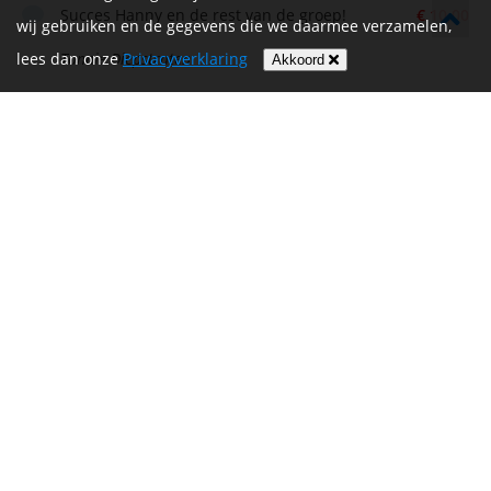
Succes Hanny en de rest van de groep!
€ 10,00
wij gebruiken en de gegevens die we daarmee verzamelen,
lees dan onze
Tonnie Diepstraten
Privacyverklaring
Akkoord
Veel succes!
€ 25,00
Teddy
Heel veel succes toegewenst!
€ 9,70
Janny Reijrink
Heel veel succes Hanny en de rest.
€ 10,00
Zet m op!!
Astrid Versteeg