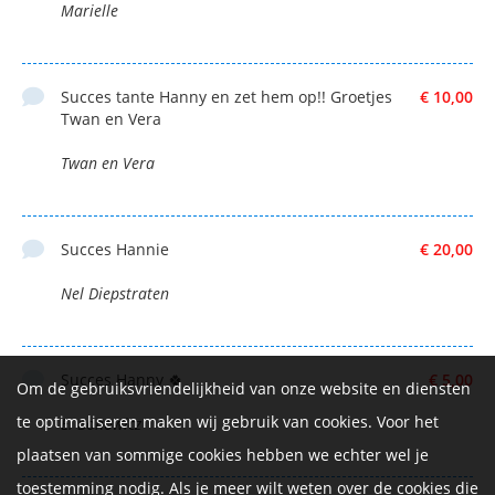
Marielle
Succes tante Hanny en zet hem op!! Groetjes
€ 10,00
Twan en Vera
Twan en Vera
Succes Hannie
€ 20,00
Nel Diepstraten
Succes Hanny 🍀
€ 5,00
Om de gebruiksvriendelijkheid van onze website en diensten
te optimaliseren maken wij gebruik van cookies. Voor het
E. Bonowicz
plaatsen van sommige cookies hebben we echter wel je
toestemming nodig. Als je meer wilt weten over de cookies die