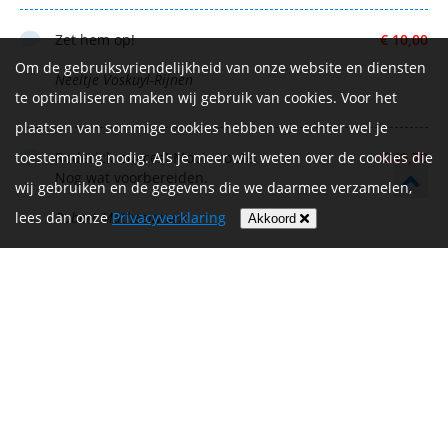
Zet hem op!
€ 10,00
Om de gebruiksvriendelijkheid van onze website en diensten
Neeltje Voskuyl-Rijnen
te optimaliseren maken wij gebruik van cookies. Voor het
plaatsen van sommige cookies hebben we echter wel je
toestemming nodig. Als je meer wilt weten over de cookies die
Roderick, succes! Mooie route.
€ 49,70
Nog wat voorbereiden.
wij gebruiken en de gegevens die we daarmee verzamelen,
lees dan onze
Robert Matheeuwsen
Privacyverklaring
Akkoord
Sportieve man/papa,
€ 10,00
Een geweldige uitdaging ga je aan met jouw vrienden.
Het past bij jou. Met in gedachten de vaders/opa’s… Zet
hem op kanjer!
Marielle, Hilde, Sophie en Sjoerd