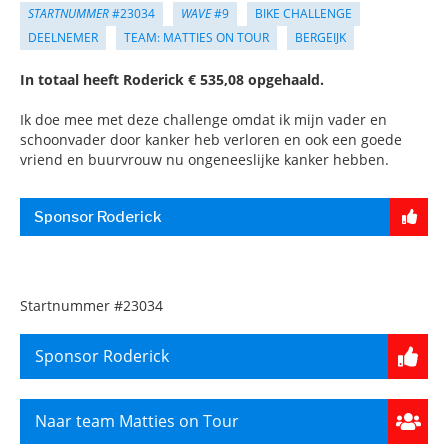
STARTNUMMER
#23034
WAVE
#9
BIKE CHALLENGE
DEELNEMER
TEAM: MATTIES ON TOUR
BERGEIJK
In totaal heeft Roderick € 535,08 opgehaald.
Ik doe mee met deze challenge omdat ik mijn vader en
schoonvader door kanker heb verloren en ook een goede
vriend en buurvrouw nu ongeneeslijke kanker hebben.
Sponsor Roderick
Startnummer
#23034
Sponsor Roderick
Naar team Matties on Tour