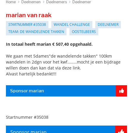
Home
Deelnemen
Deelnemers
Deelnemer
marian van raak
STARTNUMMER
#35038
WANDEL CHALLENGE
DEELNEMER
TEAM: DE WANDELENDE TAKKEN
OOSTELBEERS
In totaal heeft marian € 507,40 opgehaald.
We gaan met 5dames"de wandelende takken" 100km
wandelen in 2dgn voor het kwf........mocht je een bijdrage
willen doen dan kan dat via deze link.
Alvast hartelijk bedankt!!!
Sponsor marian
Startnummer
#35038
Sponsor marian