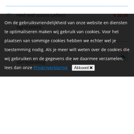
Heel veel succes Ladies!!
€ 20,00
Om de gebruiksvriendelijkheid van onze website en diensten
Ingrid keetels
te optimaliseren maken wij gebruik van cookies. Voor het
plaatsen van sommige cookies hebben we echter wel je
toestemming nodig. Als je meer wilt weten over de cookies die
Succes!
€ 5,00
wij gebruiken en de gegevens die we daarmee verzamelen,
Giel Pijnenborg
lees dan onze
Privacyverklaring
Akkoord
Zet hem op!
€ 10,00
Buurmeisje Rosaly
Dit moet goed komen dames. Jullie zijn
€ 25,00
toppers