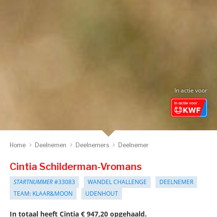
In actie voor
Home
Deelnemen
Deelnemers
Deelnemer
Cintia Schilderman-Vromans
STARTNUMMER
#33083
WANDEL CHALLENGE
DEELNEMER
TEAM: KLAAR&MOON
UDENHOUT
In totaal heeft Cintia € 947,20 opgehaald.