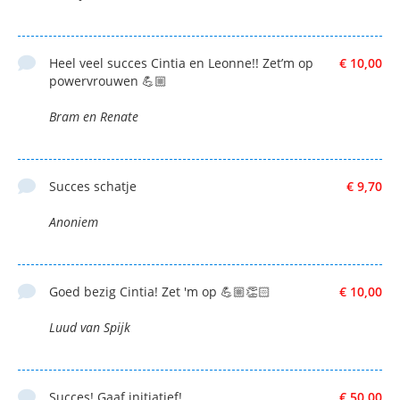
Heel veel succes Cintia en Leonne!! Zet’m op
€ 10,00
powervrouwen 💪🏼
Bram en Renate
Succes schatje
€ 9,70
Anoniem
Goed bezig Cintia! Zet 'm op 💪🏼👏🏻
€ 10,00
Luud van Spijk
Succes! Gaaf initiatief!
€ 50,00