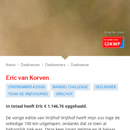
In actie voor
Home
Deelnemen
Deelnemers
Deelnemer
Eric van Korven
STARTNUMMER
#35036
WANDEL CHALLENGE
DEELNEMER
TEAM: DE VRIJT(H)OFKES
OIRSCHOT
In totaal heeft Eric € 1.146,76 opgehaald.
De vorige editie van Vrijthof Vrijthof heeft mijn zus Inge de
volledige 100 km uitgelopen, ondanks dat ze toen al
behoorlijk ziek was. Deze keer lopen Helmie en ik helaas