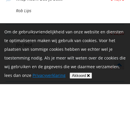
Rob Lips
Om de gebruiksvriendelijkheid van onze website en diensten
Heel veel succes!
€ 20,00
te optimaliseren maken wij gebruik van cookies. Voor het
Eric Boot
plaatsen van sommige cookies hebben we echter wel je
toestemming nodig. Als je meer wilt weten over de cookies die
wij gebruiken en de gegevens die we daarmee verzamelen,
Peter Winters
€ 19,70
lees dan onze
Privacyverklaring
Akkoord
Succes en loop ze!
€ 10,00
Eric Diks
Mooi om dit ter nagedachtenis aan
Bedrag afgeschermd