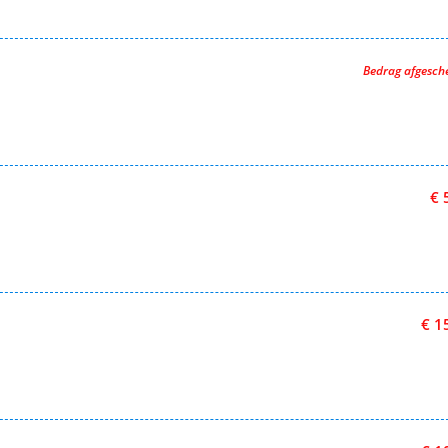
Bedrag afgesc
€ 
€ 1