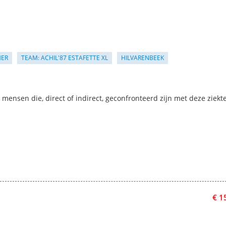
MER
TEAM: ACHIL'87 ESTAFETTE XL
HILVARENBEEK
mensen die, direct of indirect, geconfronteerd zijn met deze ziekte
€ 1