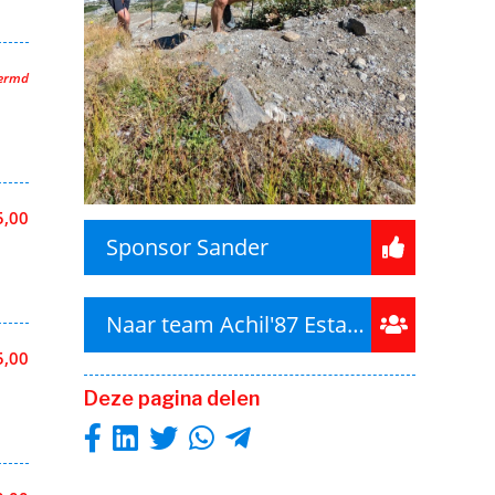
hermd
5,00
Sponsor Sander
Naar team Achil'87 Estafette XL
5,00
Deze pagina delen