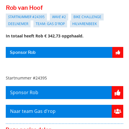
Rob van Hoof
STARTNUMMER
#24395
WAVE
#2
BIKE CHALLENGE
DEELNEMER
TEAM: GAS D'ROP
HILVARENBEEK
In totaal heeft Rob € 342,73 opgehaald.
Sponsor Rob
Startnummer
#24395
Sponsor Rob
Naar team Gas d'rop