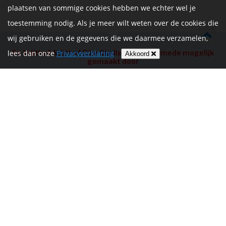
plaatsen van sommige cookies hebben we echter wel je
toestemming nodig. Als je meer wilt weten over de cookies die
wij gebruiken en de gegevens die we daarmee verzamelen,
De Vrijthof-Vrijthof Bike Challenge wordt mede mogelijk
lees dan onze
Privacyverklaring
Akkoord
gemaakt door
HOME
INFORMATIE
NIEUWS
CONTACT