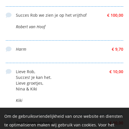
Succes Rob we zien je op het vrijthof
€ 100,00
Robert van Hoof
Harm
€ 9,70
Lieve Rob,
€ 10,00
Succes! Je kan het.
Lieve groetjes,
Nina & Kiki
Kiki
Om de gebruiksvriendelijkheid van onze website en diensten
Eerste eigen donatie
€ 10,00
te optimaliseren maken wij gebruik van cookies. Voor het