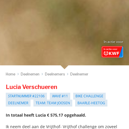
In actie voor
Home
Deelnemen
Deelnemers
Deelnemer
Lucia Verschueren
STARTNUMMER
#22106
WAVE
#11
BIKE CHALLENGE
DEELNEMER
TEAM: TEAM JOOSEN
BAARLE-HEETOG
In totaal heeft Lucia € 575,17 opgehaald.
Ik neem deel aan de Vrijthof- Vrijthof challenge om zoveel