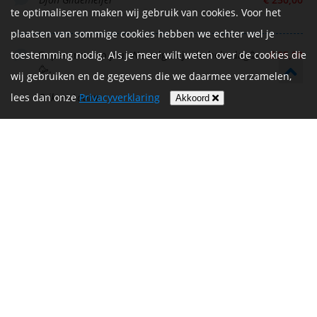
te optimaliseren maken wij gebruik van cookies. Voor het
plaatsen van sommige cookies hebben we echter wel je
toestemming nodig. Als je meer wilt weten over de cookies die
Super trots op jou! We volgen je de hele dag🥳
€ 25,00
🥳.
wij gebruiken en de gegevens die we daarmee verzamelen,
lees dan onze
Erik en Laura
Privacyverklaring
Akkoord
Je bent voor ons een Kanjer. We zien je aan de
€ 25,00
finish!
(schoon) Pa en Ma
Heel veel succes, Jos!
€ 25,00
Cilla Kleijn