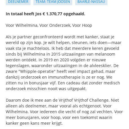
DEELNEMER
TEAM: TEAM JOOSEN
BAARLE-NASSAU
In totaal heeft Jos € 1.370,77 opgehaald.
Voor Wilhelmina, Voor Onderzoek, Voor Hoop
Als je partner geconfronteerd wordt met kanker, staat je
wereld op zijn kop. Je wilt helpen, steunen, iets doen—maar
vaak sta je machteloos. Ik heb dat meerdere keren gevoeld
sinds bij Wilhelmina in 2015 uitzaaiingen van melanoom
werden ontdekt. In 2019 en 2020 volgden er nieuwe
tegenslagen, waaronder uitzaaiingen in de alvleesklier. De
zware "Whipple-operatie" heeft veel impact gehad, maar
dankzij onderzoek en immunotherapie is ze er nog. We
zitten nu in bonusjaar vijf. Een cadeau dat zonder medisch
onderzoek misschien nooit was uitgepakt.
Daarom doe ik mee aan de Vrijthof Vrijthof Challenge. Niet
alleen als deelnemer, maar vooral als echtgenoot. Voor
Wilhelmina. Voor iedereen die vecht of nog zal vechten. Voor
meer bonusjaren, voor hoop, voor een toekomst waarin
kanker geen kans meer krijgt.