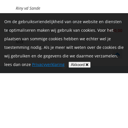
Riny vd Sande
Om de gebruiksvriendelijkheid van onze website en diensten
te optimaliseren maken wij gebruik van cookies. Voor het
Succes
€ 10,00
plaatsen van sommige cookies hebben we echter wel je
Nick
toestemming nodig. Als je meer wilt weten over de cookies die
wij gebruiken en de gegevens die we daarmee verzamelen,
lees dan onze
Privacyverklaring
Akkoord
De Vrijthof-Vrijthof Bike Challenge wordt mede mogelijk
gemaakt door