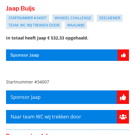
Jaap Buijs
STARTNUMMER
#34007
WANDEL CHALLENGE
DEELNEMER
TEAM: WC WIJ TREKKEN DOOR
WAALWIJK
In totaal heeft Jaap € 532,33 opgehaald.
Sponsor Jaap
Startnummer
#34007
Sponsor Jaap
Naar team WC wij trekken door