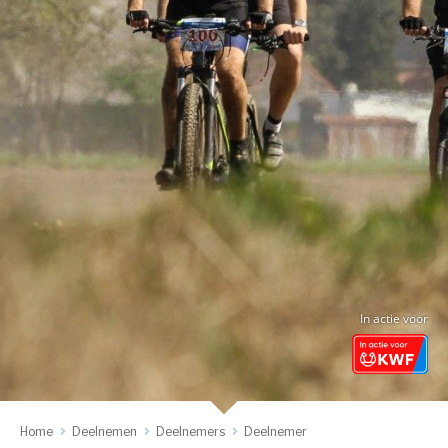
In actie voor
Home
Deelnemen
Deelnemers
Deelnemer