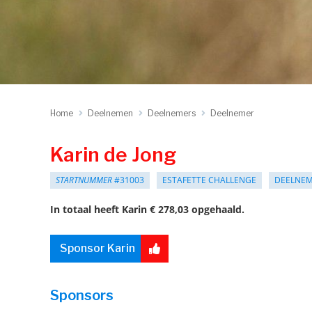
Home
Deelnemen
Deelnemers
Deelnemer
Karin de Jong
STARTNUMMER
#31003
ESTAFETTE CHALLENGE
DEELNE
In totaal heeft Karin € 278,03 opgehaald.
Sponsor Karin
Sponsors