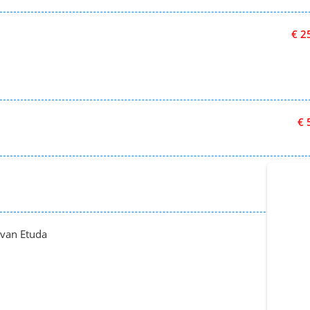
€ 2
€ 
€ 5
 van Etuda
€ 8