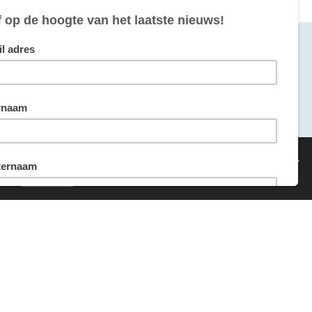
maakt door
van sommige cookies hebben we echter wel je toestemming nodig.
ing
Akkoord
Website door