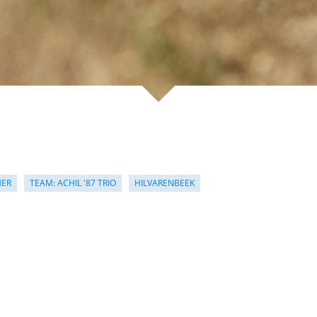
MER
TEAM: ACHIL '87 TRIO
HILVARENBEEK