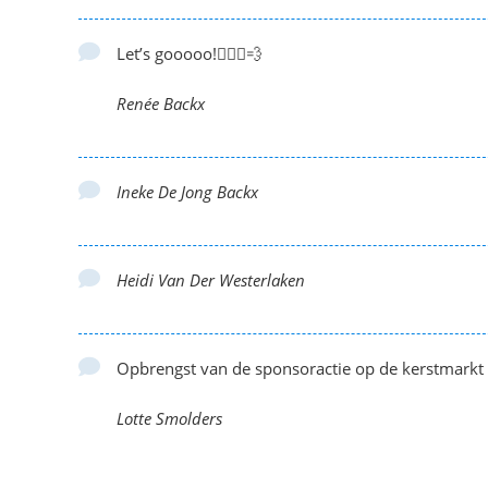
Let’s gooooo!🏃🏼‍♀️💨
Renée Backx
Ineke De Jong Backx
Heidi Van Der Westerlaken
Opbrengst van de sponsoractie op de kerstmarkt
Lotte Smolders