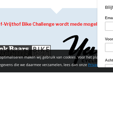
of-Vrijthof Bike Challenge wordt mede mogelijk ge
 optimaliseren maken wij gebruik van cookies. Voor het plaatsen 
 gegevens die we daarmee verzamelen, lees dan onze
Privacyverklar
HOME
CONTACT
INFORMATIE
MIJN ACCOUNT