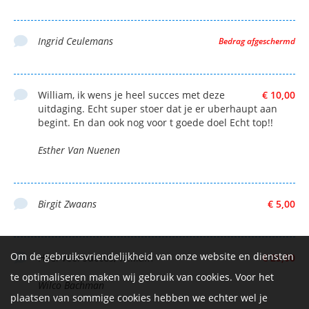
Ingrid Ceulemans
Bedrag afgeschermd
William, ik wens je heel succes met deze
€ 10,00
uitdaging. Echt super stoer dat je er uberhaupt aan
begint. En dan ook nog voor t goede doel Echt top!!
Esther Van Nuenen
Birgit Zwaans
€ 5,00
Om de gebruiksvriendelijkheid van onze website en diensten
Heel veel succes, William
€ 25,00
te optimaliseren maken wij gebruik van cookies. Voor het
Wilco Bachman
plaatsen van sommige cookies hebben we echter wel je