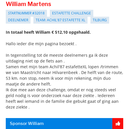
William Martens
STARTNUMMER
#32018
ESTAFETTE CHALLENGE
DEELNEMER
TEAM: ACHIL'87 ESTAFETTE XL
TILBURG
In totaal heeft William € 512,10 opgehaald.
Hallo ieder die mijn pagina bezoekt .
In tegenstelling tot de meeste deelnemers ga ik deze
uitdaging niet op de fiets aan .
Samen met mijn team Achil'87 estafetteXL lopen /trimmen
we van Maastricht naar Hilvarenbeek . De helft van de route,
53 km. non stop, neem ik voor mijn rekening, mijn duo
maatje de andere helft.
Ik doe mee aan deze challenge, omdat er nog steeds veel
geld nodig is voor onderzoek naar deze ziekte . Iedereen
heeft wel iemand in de familie die gebukt gaat of ging aan
deze ziekte .
Sponsor William