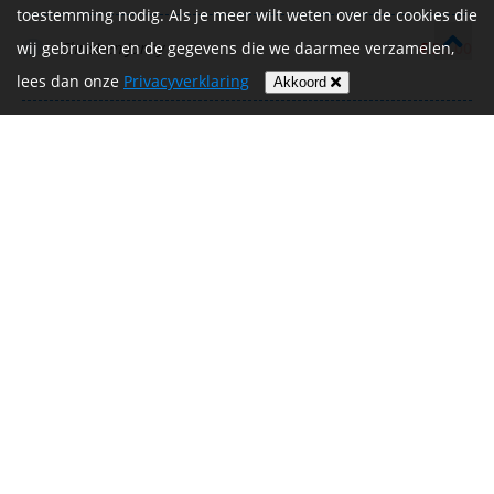
toestemming nodig. Als je meer wilt weten over de cookies die
wij gebruiken en de gegevens die we daarmee verzamelen,
Christ en Janny
€ 20,00
lees dan onze
Privacyverklaring
Akkoord
Super👍🍀👣 heel veel succes jullie kunnen het
€ 10,00
toppers🍀👣
Birgit Zwaans
Succes💪
€ 15,00
Petra Stoffele
Succes William💪🏻
€ 10,00
Anke Mathijssen