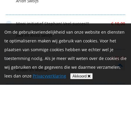
Arian Swolfs
Mooi initiatief Stephan! Veel succes!!!
€ 10,00
Om de gebruiksvriendelijkheid van onze website en diensten
Jack en Anita Swolfs
te optimaliseren maken wij gebruik van cookies. Voor het
plaatsen van sommige cookies hebben we echter wel je
Succes Stefan
€ 20,00
toestemming nodig. Als je meer wilt weten over de cookies die
wij gebruiken en de gegevens die we daarmee verzamelen,
Ariaan en Rianne
lees dan onze
Privacyverklaring
Akkoord
Succes stefan
€ 10,00
Monique Van oosterwijk
Succes Stefan! 💪🏻 Gr Jorick Mariëlle en Mats
€ 10,00