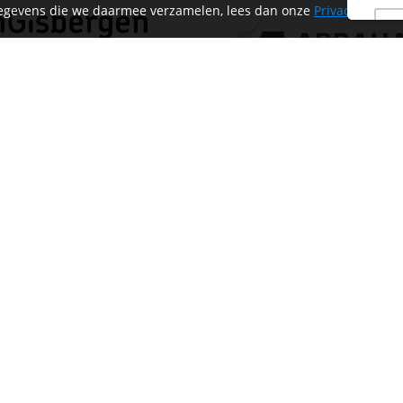
 gegevens die we daarmee verzamelen, lees dan onze
Privacyverklar
HOME
CONTACT
INFORMATIE
MIJN ACCOUNT
NIEUWS
PRIVACYVERKLARING
ALGEMENE
VOORWAARDEN EN HET
REGLEMENT