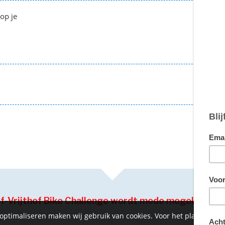
 op je
€ 1
€ 10
€ 8
of-Vrijthof Bike Challenge wordt mede mogelijk ge
 optimaliseren maken wij gebruik van cookies. Voor het plaatsen 