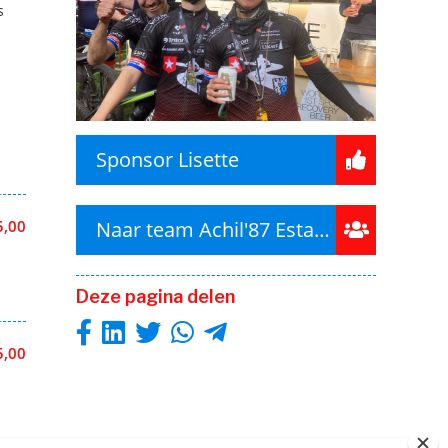
s
Sponsor Lisette
5,00
Naar team Achil'87 Estafette XL
Deze pagina delen
5,00