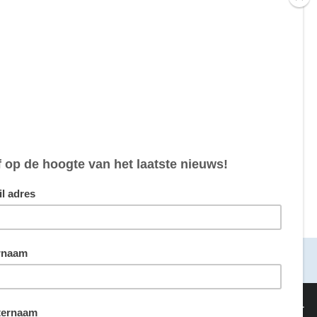
5,00
0,00
0,00
maakt door
van sommige cookies hebben we echter wel je toestemming nodig.