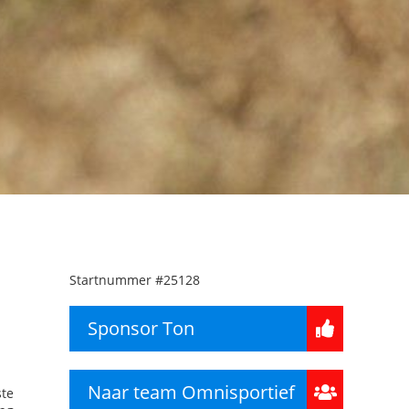
Startnummer
#25128
Sponsor Ton
Naar team Omnisportief
ste