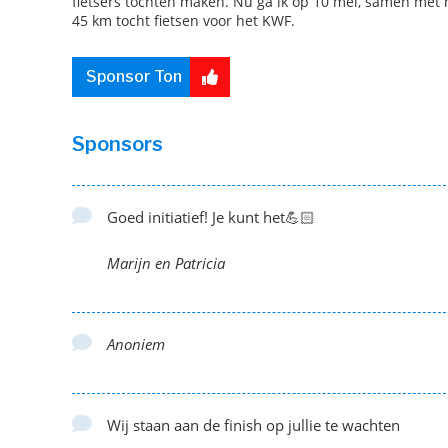
fietsers tochten maken. Nu ga ik op 10 mei, samen met m
45 km tocht fietsen voor het KWF.
Sponsor Ton
Sponsors
Goed initiatief! Je kunt het💪🏻
Marijn en Patricia
Anoniem
Wij staan aan de finish op jullie te wachten