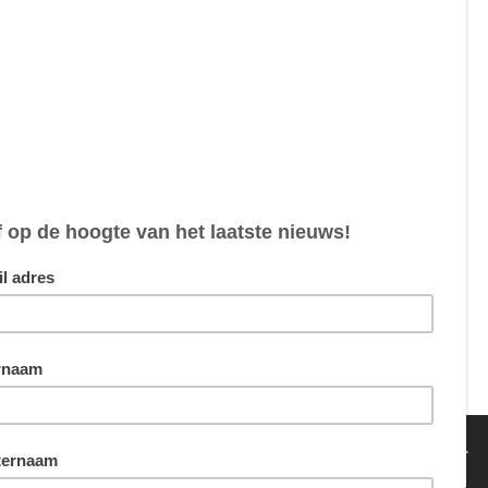
4,70
4,70
5,00
van sommige cookies hebben we echter wel je toestemming nodig.
ing
Akkoord