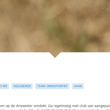
45 KM
DEELNEMER
TEAM: OMNISPORTIEF
HANK
etsen op de driewieler ontdekt. Ga regelmatig met club van aangepa