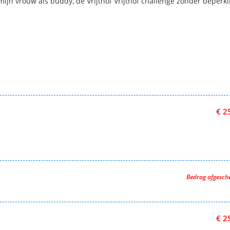
ijn vrouw als buddy, de Vrijthof Vrijthof challenge zonder beperk
€ 2
Bedrag afgesc
€ 2