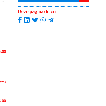
ing
Deze pagina delen
5,00
hermd
5,00