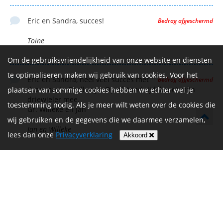
Eric en Sandra, succes!
Bedrag afgeschermd
Toine
Om de gebruiksvriendelijkheid van onze website en diensten
te optimaliseren maken wij gebruik van cookies. Voor het
Eric en Sandra, heel veel succes met
Bedrag afgeschermd
deze mooie Challenge. Op afstand rijd ik met mijn
plaatsen van sommige cookies hebben we echter wel je
driewieler mee.
toestemming nodig. Als je meer wilt weten over de cookies die
Gr. Willeke en Jan
wij gebruiken en de gegevens die we daarmee verzamelen,
Jan en Willeke
lees dan onze
Privacyverklaring
Akkoord
Eric en Sandra, veel succes! Groetjes, Natascha
€ 15,00
Natascha Albers