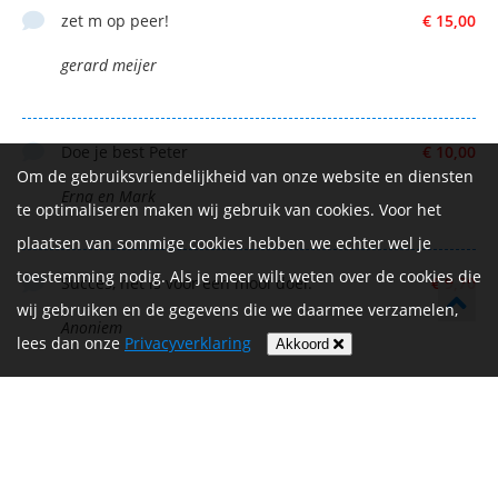
zet m op peer!
€ 15,00
gerard meijer
Doe je best Peter
€ 10,00
Om de gebruiksvriendelijkheid van onze website en diensten
Erna en Mark
te optimaliseren maken wij gebruik van cookies. Voor het
plaatsen van sommige cookies hebben we echter wel je
toestemming nodig. Als je meer wilt weten over de cookies die
Succes, het is voor een mooi doel.
€ 9,70
wij gebruiken en de gegevens die we daarmee verzamelen,
Anoniem
lees dan onze
Privacyverklaring
Akkoord
Succes Peter!!
€ 9,70
Anja Akkermans