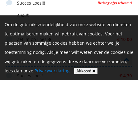
Succes Loes!!!
Bedrag afgeschermd
Anouk
Om de gebruiksvriendelijkheid van onze website en diensten
te optimaliseren maken wij gebruik van cookies. Voor het
Zet 'm op Loes!🍀
€ 10,00
plaatsen van sommige cookies hebben we echter wel je
Jeanne van der Ploeg
toestemming nodig. Als je meer wilt weten over de cookies die
wij gebruiken en de gegevens die we daarmee verzamelen,
lees dan onze
Privacyverklaring
Akkoord
Succes Loes!
€ 4,70
Anoniem
Zet m op Loes!
€ 10,00
Jeske