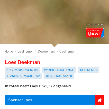
In actie voor
Home
Deelnemen
Deelnemers
Deelnemer
Loes Beekman
STARTNUMMER
#34005
WANDEL CHALLENGE
DEELNEMER
TEAM: STAP VOOR STAP
BIEST-HOUTAKKER
In totaal heeft Loes € 629,32 opgehaald.
Sponsor Loes