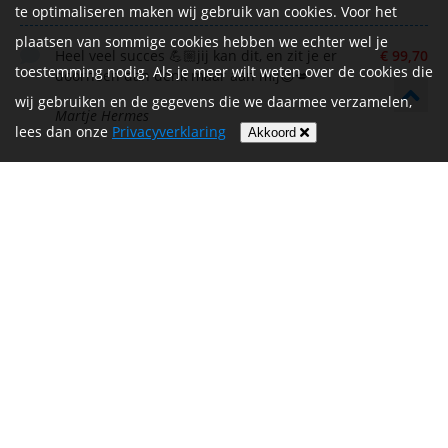
te optimaliseren maken wij gebruik van cookies. Voor het
plaatsen van sommige cookies hebben we echter wel je
Heel veel succes 💪🏼jij kan dit, en zit je er
€ 99,70
toestemming nodig. Als je meer wilt weten over de cookies die
doorheen dan denk maar aan mij😉💋
wij gebruiken en de gegevens die we daarmee verzamelen,
Martje Hermes
lees dan onze
Privacyverklaring
Akkoord
Opbrengst uit acties
€ 0,71
De Vrijthof-Vrijthof Bike Challenge wordt mede mogelijk
gemaakt door