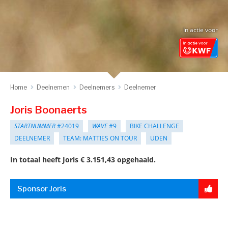
In actie voor
Home
Deelnemen
Deelnemers
Deelnemer
Joris Boonaerts
STARTNUMMER
#24019
WAVE
#9
BIKE CHALLENGE
DEELNEMER
TEAM: MATTIES ON TOUR
UDEN
In totaal heeft Joris € 3.151,43 opgehaald.
Sponsor Joris