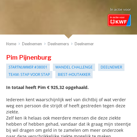
In actie voor
Home
Deelnemen
Deelnemers
Deelnemer
Pim Pijnenburg
STARTNUMMER
#38001
WANDEL CHALLENGE
DEELNEMER
TEAM: STAP VOOR STAP
BIEST-HOUTAKKER
In totaal heeft Pim € 925,32 opgehaald.
Iedereen kent waarschijnlijk wel van dichtbij of wat verder
weg een persoon die strijdt of heeft gestreden tegen deze
ziekte.
Zelf ken ik helaas ook meerdere mensen die deze ziekte
hebben of hebben gehad, vandaar dat ik graag mijn steentje
bij wil dragen om geld in te zamelen om meer onderzoek
naar deze verschrikkelijke ziekte mogelijk te maken.