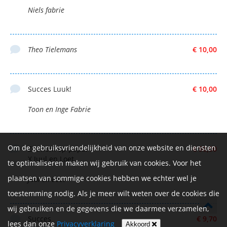
Niels fabrie
Theo Tielemans
€ 10,00
Succes Luuk!
€ 10,00
Toon en Inge Fabrie
Om de gebruiksvriendelijkheid van onze website en diensten
Zet hem op papa!
€ 50,00
X Juul en Loet
te optimaliseren maken wij gebruik van cookies. Voor het
plaatsen van sommige cookies hebben we echter wel je
Juul en Loet
toestemming nodig. Als je meer wilt weten over de cookies die
wij gebruiken en de gegevens die we daarmee verzamelen,
Succes
€ 9,70
lees dan onze
Privacyverklaring
Akkoord