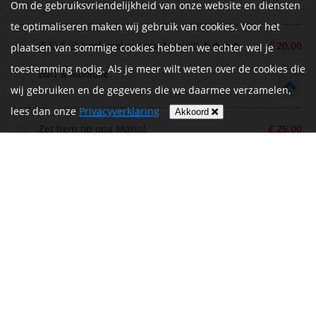
Om de gebruiksvriendelijkheid van onze website en diensten
te optimaliseren maken wij gebruik van cookies. Voor het
💪🏻💪🏻 heel veel succes, Mario!!! 🍀🍀🍀🍀
€ 20,00
plaatsen van sommige cookies hebben we echter wel je
toestemming nodig. Als je meer wilt weten over de cookies die
Bart & Monique
wij gebruiken en de gegevens die we daarmee verzamelen,
lees dan onze
Privacyverklaring
Akkoord
Zet hem op opa Mario!
€ 25,00
Peppe Janssen
Zet hem op!
€ 10,00
Anne Pijnenburg
Succes Mario
€ 50,00