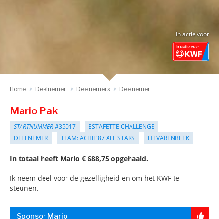
In actie voor
Home
Deelnemen
Deelnemers
Deelnemer
Mario Pak
STARTNUMMER
#35017
ESTAFETTE CHALLENGE
DEELNEMER
TEAM: ACHIL'87 ALL STARS
HILVARENBEEK
In totaal heeft Mario € 688,75 opgehaald.
Ik neem deel voor de gezelligheid en om het KWF te
steunen.
Sponsor Mario