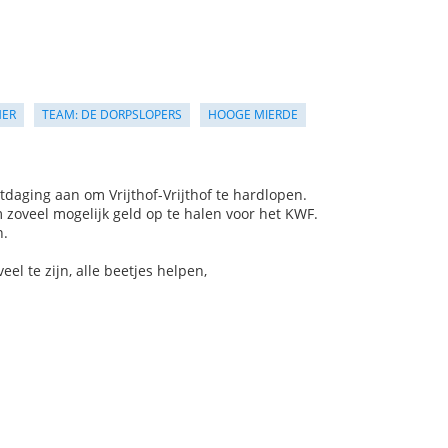
MER
TEAM: DE DORPSLOPERS
HOOGE MIERDE
daging aan om Vrijthof-Vrijthof te hardlopen.
zoveel mogelijk geld op te halen voor het KWF.
n.
el te zijn, alle beetjes helpen,