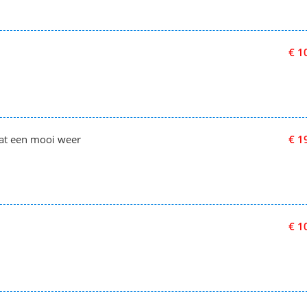
€ 1
wat een mooi weer
€ 1
€ 1