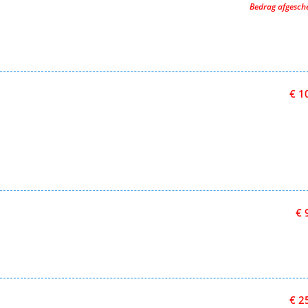
Bedrag afgesc
€ 1
€ 
€ 2