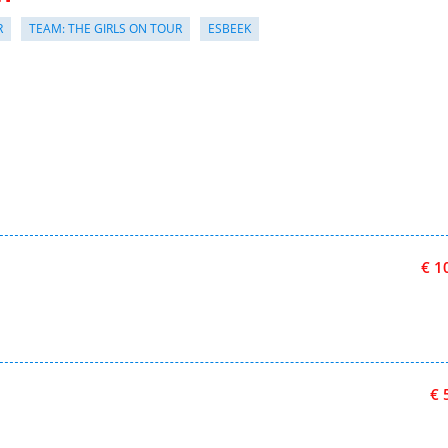
R
TEAM: THE GIRLS ON TOUR
ESBEEK
€ 1
€ 