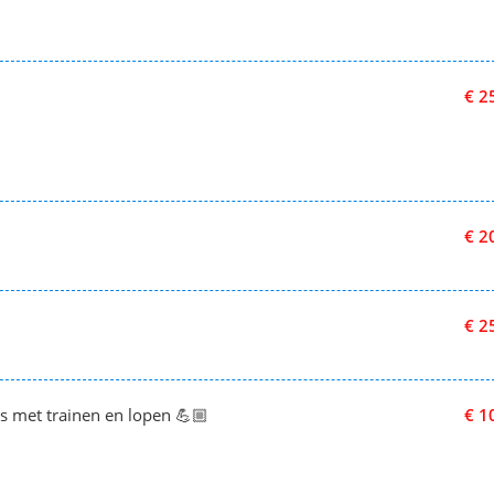
€ 2
€ 2
€ 2
es met trainen en lopen 💪🏼
€ 1