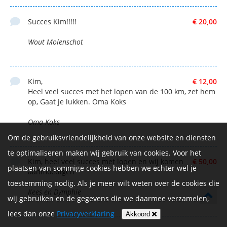
Succes Kim!!!!!
€ 20,00
Wout Molenschot
Kim,
€ 12,00
Heel veel succes met het lopen van de 100 km, zet hem
op, Gaat je lukken. Oma Koks
Oma Koks
Om de gebruiksvriendelijkheid van onze website en diensten
te optimaliseren maken wij gebruik van cookies. Voor het
Kim, heel veel succes met lopen en wij komen
€ 50,00
plaatsen van sommige cookies hebben we echter wel je
aanmoedigen
toestemming nodig. Als je meer wilt weten over de cookies die
Kees en Dymphie
wij gebruiken en de gegevens die we daarmee verzamelen,
lees dan onze
Privacyverklaring
Akkoord