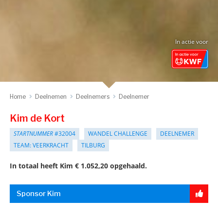
In actie voor
Home
Deelnemen
Deelnemers
Deelnemer
Kim de Kort
STARTNUMMER
#32004
WANDEL CHALLENGE
DEELNEMER
TEAM: VEERKRACHT
TILBURG
In totaal heeft Kim € 1.052,20 opgehaald.
Sponsor Kim